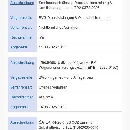
Ausschreibung
Seminardurchführung Deeskalationstraining &
Konfliktmanagement (ITD2-0372-2026)
Vergabestelle
BVG-Dienstleistungen & Querschnittsmaterial
Verfahrensart
Nichtförmliches Verfahren
Rechtsrahmen
n/a
Abgabefrist
11.08.2026 13:00
Ausschreibung
15985/65818 diverse Klärwerke, RV
Wägedatenerfassungssystem (EK-B_I-2026-0157)
Vergabestelle
BWB - Ingenieur- und Anlagenbau
Verfahrensart
Offenes Verfahren
Rechtsrahmen
VOL/VgV
Abgabefrist
14.08.2026 10:00
Ausschreibung
ÖA_LK_04-26-0478 CO2 Laser für
Substratheizung TLE (PDI-2026-0010)