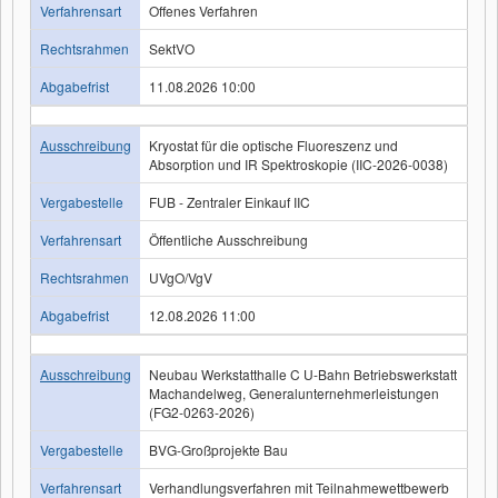
Verfahrensart
Offenes Verfahren
Rechtsrahmen
SektVO
Abgabefrist
11.08.2026 10:00
Ausschreibung
Kryostat für die optische Fluoreszenz und
Absorption und IR Spektroskopie (IIC-2026-0038)
Vergabestelle
FUB - Zentraler Einkauf IIC
Verfahrensart
Öffentliche Ausschreibung
Rechtsrahmen
UVgO/VgV
Abgabefrist
12.08.2026 11:00
Ausschreibung
Neubau Werkstatthalle C U-Bahn Betriebswerkstatt
Machandelweg, Generalunternehmerleistungen
(FG2-0263-2026)
Vergabestelle
BVG-Großprojekte Bau
Verfahrensart
Verhandlungsverfahren mit Teilnahmewettbewerb