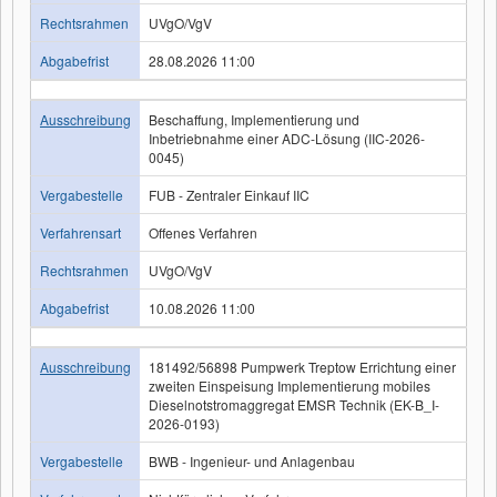
Rechtsrahmen
UVgO/VgV
Abgabefrist
28.08.2026 11:00
Ausschreibung
Beschaffung, Implementierung und
Inbetriebnahme einer ADC-Lösung (IIC-2026-
0045)
Vergabestelle
FUB - Zentraler Einkauf IIC
Verfahrensart
Offenes Verfahren
Rechtsrahmen
UVgO/VgV
Abgabefrist
10.08.2026 11:00
Ausschreibung
181492/56898 Pumpwerk Treptow Errichtung einer
zweiten Einspeisung Implementierung mobiles
Dieselnotstromaggregat EMSR Technik (EK-B_I-
2026-0193)
Vergabestelle
BWB - Ingenieur- und Anlagenbau