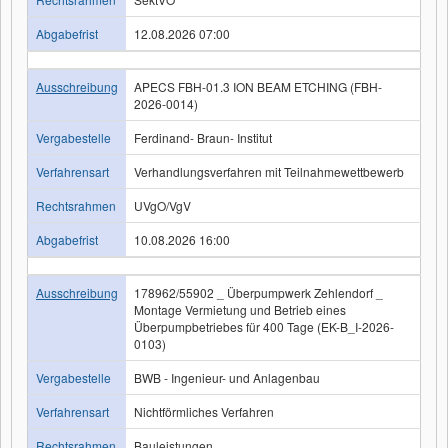
Abgabefrist
12.08.2026 07:00
Ausschreibung
APECS FBH-01.3 ION BEAM ETCHING (FBH-
2026-0014)
Vergabestelle
Ferdinand- Braun- Institut
Verfahrensart
Verhandlungsverfahren mit Teilnahmewettbewerb
Rechtsrahmen
UVgO/VgV
Abgabefrist
10.08.2026 16:00
Ausschreibung
178962/55902 _ Überpumpwerk Zehlendorf _
Montage Vermietung und Betrieb eines
Überpumpbetriebes für 400 Tage (EK-B_I-2026-
0103)
Vergabestelle
BWB - Ingenieur- und Anlagenbau
Verfahrensart
Nichtförmliches Verfahren
Rechtsrahmen
Bauleistungen