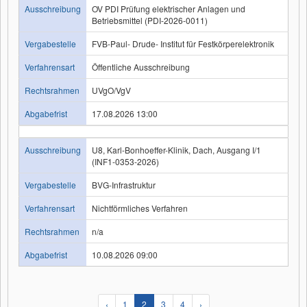
Ausschreibung
OV PDI Prüfung elektrischer Anlagen und
Betriebsmittel (PDI-2026-0011)
Vergabestelle
FVB-Paul- Drude- Institut für Festkörperelektronik
Verfahrensart
Öffentliche Ausschreibung
Rechtsrahmen
UVgO/VgV
Abgabefrist
17.08.2026 13:00
Ausschreibung
U8, Karl-Bonhoeffer-Klinik, Dach, Ausgang I/1
(INF1-0353-2026)
Vergabestelle
BVG-Infrastruktur
Verfahrensart
Nichtförmliches Verfahren
Rechtsrahmen
n/a
Abgabefrist
10.08.2026 09:00
‹
1
2
3
4
›