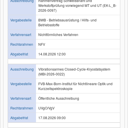
Ausschreibung
Rahmenvertrag Schweissnaht und
Werkstoffprüfung vorwiegend MT und UT (EK-L_B-
2026-0097)
Vergabestelle
BWB - Betriebsausrüstung / Hilfs- und
Betriebsstoffe
Verfahrensart
Nichtförmliches Verfahren
Rechtsrahmen
NFV
Abgabefrist
14.08.2026 12:00
Ausschreibung
Vibrationsarmes Closed-Cycle-Kryostatsystem
(MBI-2026-0022)
Vergabestelle
FVB-Max-Born-Institut für Nichtlineare Optik und
Kurzzeitspektroskopie
Verfahrensart
Öffentliche Ausschreibung
Rechtsrahmen
UVgO/VgV
Abgabefrist
17.08.2026 09:00