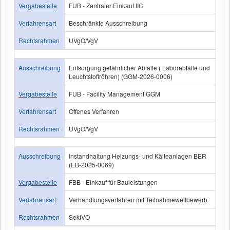
Vergabestelle
FUB - Zentraler Einkauf IIC
Verfahrensart
Beschränkte Ausschreibung
Rechtsrahmen
UVgO/VgV
Ausschreibung
Entsorgung gefährlicher Abfälle ( Laborabfälle und
Leuchtstoffröhren) (GGM-2026-0006)
Vergabestelle
FUB - Facility Management GGM
Verfahrensart
Offenes Verfahren
Rechtsrahmen
UVgO/VgV
Ausschreibung
Instandhaltung Heizungs- und Kälteanlagen BER
(EB-2025-0069)
Vergabestelle
FBB - Einkauf für Bauleistungen
Verfahrensart
Verhandlungsverfahren mit Teilnahmewettbewerb
Rechtsrahmen
SektVO