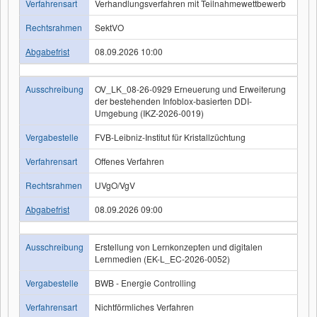
Verfahrensart
Verhandlungsverfahren mit Teilnahmewettbewerb
Rechtsrahmen
SektVO
Abgabefrist
08.09.2026 10:00
Ausschreibung
OV_LK_08-26-0929 Erneuerung und Erweiterung
der bestehenden Infoblox-basierten DDI-
Umgebung (IKZ-2026-0019)
Vergabestelle
FVB-Leibniz-Institut für Kristallzüchtung
Verfahrensart
Offenes Verfahren
Rechtsrahmen
UVgO/VgV
Abgabefrist
08.09.2026 09:00
Ausschreibung
Erstellung von Lernkonzepten und digitalen
Lernmedien (EK-L_EC-2026-0052)
Vergabestelle
BWB - Energie Controlling
Verfahrensart
Nichtförmliches Verfahren