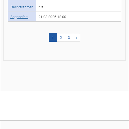
Rechtsrahmen
n/a
Abgabefrist
21.08.2026 12:00
1
2
3
›