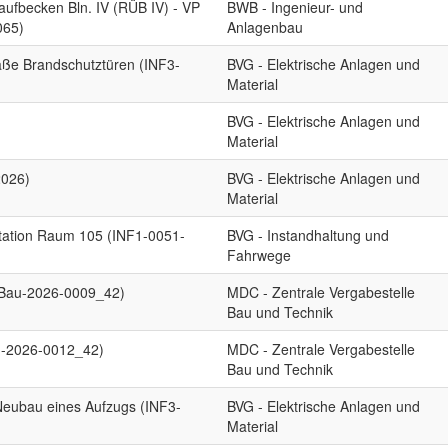
ufbecken Bln. IV (RÜB IV) - VP
BWB - Ingenieur- und
065)
Anlagenbau
ße Brandschutztüren (INF3-
BVG - Elektrische Anlagen und
Material
BVG - Elektrische Anlagen und
Material
2026)
BVG - Elektrische Anlagen und
Material
station Raum 105 (INF1-0051-
BVG - Instandhaltung und
Fahrwege
-Bau-2026-0009_42)
MDC - Zentrale Vergabestelle
Bau und Technik
u-2026-0012_42)
MDC - Zentrale Vergabestelle
Bau und Technik
 Neubau eines Aufzugs (INF3-
BVG - Elektrische Anlagen und
Material