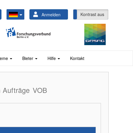
Kontrast ein
Kontrast aus
Anmelden
steme
Bieter
Hilfe
Kontakt
 Aufträge
VOB