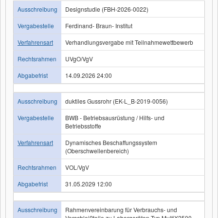
Ausschreibung
Designstudie (FBH-2026-0022)
Vergabestelle
Ferdinand- Braun- Institut
Verfahrensart
Verhandlungsvergabe mit Teilnahmewettbewerb
Rechtsrahmen
UVgO/VgV
Abgabefrist
14.09.2026 24:00
Ausschreibung
duktiles Gussrohr (EK-L_B-2019-0056)
Vergabestelle
BWB - Betriebsausrüstung / Hilfs- und
Betriebsstoffe
Verfahrensart
Dynamisches Beschaffungssystem
(Oberschwellenbereich)
Rechtsrahmen
VOL/VgV
Abgabefrist
31.05.2029 12:00
Ausschreibung
Rahmenvereinbarung für Verbrauchs- und
Verschleißteile zu Laborgeräten Typ MultiX2500 ,