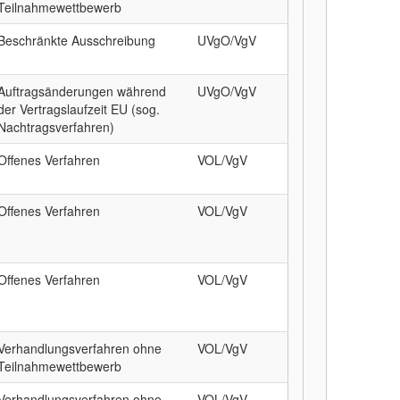
Teilnahmewettbewerb
Beschränkte Ausschreibung
UVgO/VgV
Auftragsänderungen während
UVgO/VgV
der Vertragslaufzeit EU (sog.
Nachtragsverfahren)
Offenes Verfahren
VOL/VgV
Offenes Verfahren
VOL/VgV
Offenes Verfahren
VOL/VgV
Verhandlungsverfahren ohne
VOL/VgV
Teilnahmewettbewerb
Verhandlungsverfahren ohne
VOL/VgV