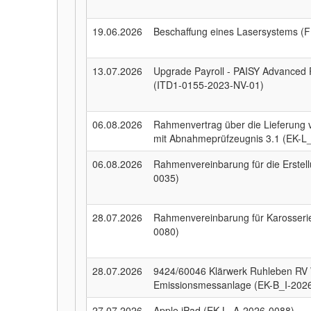
19.06.2026
Beschaffung eines Lasersystems (
13.07.2026
Upgrade Payroll - PAISY Advanced 
(ITD1-0155-2023-NV-01)
06.08.2026
Rahmenvertrag über die Lieferung v
mit Abnahmeprüfzeugnis 3.1 (EK-
06.08.2026
Rahmenvereinbarung für die Erstel
0035)
28.07.2026
Rahmenvereinbarung für Karosseri
0080)
28.07.2026
9424/60046 Klärwerk Ruhleben RV 
Emissionsmessanlage (EK-B_I-202
27.07.2026
Apple iPad (EK-L_A-2026-0088)