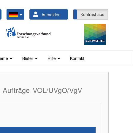
Kontrast ein
Kontrast aus
Anmelden
steme
Bieter
Hilfe
Kontakt
 Aufträge
VOL/UVgO/VgV