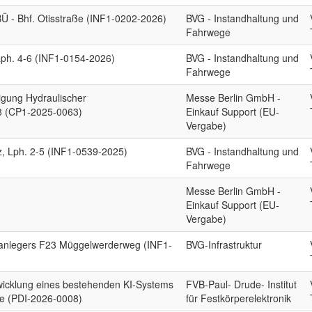
Ü - Bhf. Otisstraße (INF1-0202-2026)
BVG - Instandhaltung und
Fahrwege
Lph. 4-6 (INF1-0154-2026)
BVG - Instandhaltung und
Fahrwege
igung Hydraulischer
Messe Berlin GmbH -
8 (CP1-2025-0063)
Einkauf Support (EU-
Vergabe)
, Lph. 2-5 (INF1-0539-2025)
BVG - Instandhaltung und
Fahrwege
Messe Berlin GmbH -
Einkauf Support (EU-
Vergabe)
anlegers F23 Müggelwerderweg (INF1-
BVG-Infrastruktur
cklung eines bestehenden KI-Systems
FVB-Paul- Drude- Institut
se (PDI-2026-0008)
für Festkörperelektronik