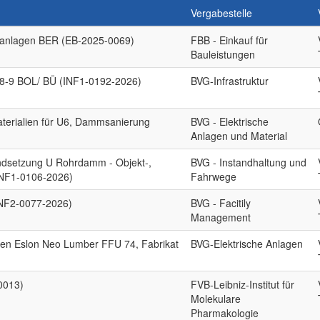
Vergabestelle
teanlagen BER (EB-2025-0069)
FBB - Einkauf für
Bauleistungen
. 8-9 BOL/ BÜ (INF1-0192-2026)
BVG-Infrastruktur
aterialien für U6, Dammsanierung
BVG - Elektrische
Anlagen und Material
andsetzung U Rohrdamm - Objekt-,
BVG - Instandhaltung und
INF1-0106-2026)
Fahrwege
INF2-0077-2026)
BVG - Facitily
Management
len Eslon Neo Lumber FFU 74, Fabrikat
BVG-Elektrische Anlagen
0013)
FVB-Leibniz-Institut für
Molekulare
Pharmakologie