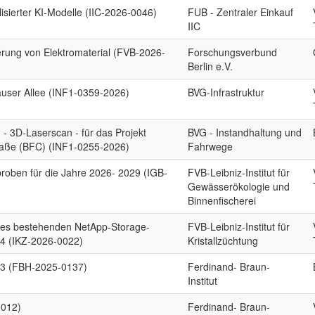
lisierter KI-Modelle (IIC-2026-0046)
FUB - Zentraler Einkauf
IIC
rung von Elektromaterial (FVB-2026-
Forschungsverbund
Berlin e.V.
user Allee (INF1-0359-2026)
BVG-Infrastruktur
- 3D-Laserscan - für das Projekt
BVG - Instandhaltung und
raße (BFC) (INF1-0255-2026)
Fahrwege
roben für die Jahre 2026- 2029 (IGB-
FVB-Leibniz-Institut für
Gewässerökologie und
Binnenfischerei
s bestehenden NetApp-Storage-
FVB-Leibniz-Institut für
4 (IKZ-2026-0022)
Kristallzüchtung
3 (FBH-2025-0137)
Ferdinand- Braun-
Institut
0012)
Ferdinand- Braun-