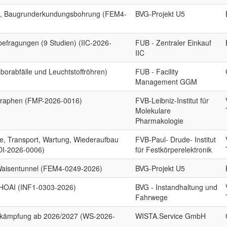
el, Baugrunderkundungsbohrung (FEM4-
BVG-Projekt U5
befragungen (9 Studien) (IIC-2026-
FUB - Zentraler Einkauf
IIC
aborabfälle und Leuchtstoffröhren)
FUB - Facility
Management GGM
ographen (FMP-2026-0016)
FVB-Leibniz-Institut für
Molekulare
Pharmakologie
 Transport, Wartung, Wiederaufbau
FVB-Paul- Drude- Institut
PDI-2026-0006)
für Festkörperelektronik
Waisentunnel (FEM4-0249-2026)
BVG-Projekt U5
 HOAI (INF1-0303-2026)
BVG - Instandhaltung und
Fahrwege
ebekämpfung ab 2026/2027 (WS-2026-
WISTA.Service GmbH