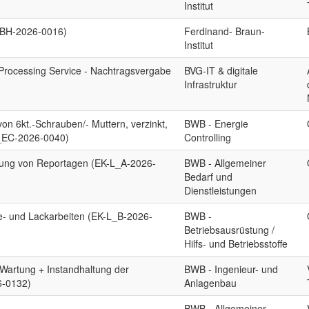
Institut
FBH-2026-0016)
Ferdinand- Braun-
Institut
Processing Service - Nachtragsvergabe
BVG-IT & digitale
Infrastruktur
on 6kt.-Schrauben/- Muttern, verzinkt,
BWB - Energie
L_EC-2026-0040)
Controlling
lung von Reportagen (EK-L_A-2026-
BWB - Allgemeiner
Bedarf und
Dienstleistungen
e- und Lackarbeiten (EK-L_B-2026-
BWB -
Betriebsausrüstung /
Hilfs- und Betriebsstoffe
Wartung + Instandhaltung der
BWB - Ingenieur- und
6-0132)
Anlagenbau
BWB - Allgemeiner