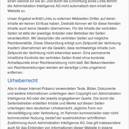
einen Service für Sie an, und durch die Einrichtung eines Links stimmt
die Administration Intelligence AG nicht automatisch dem Inhalt der
Website zu.
Unser Angebot enthält Links zu externen Webseiten Dritter, auf deren
Inhalte wir keinen Einfluss haben. Deshalb können wir für diese fremden
Inhalte auch keine Gewähr übernehmen. Für die Inhalte der verlinkten
Seiten ist stets der jeweilige Anbieter oder Betreiber der Seiten
verantwortlich. Wir überprüfen die verlinkten Seiten auf mögliche
Rechtsverstöße. Diese Überprüfung erfolgt zum Zeitpunkt der Verlinkung.
Insofern übernehmen wir die Gewähr, dass rechtswidrige Inhalte zum
Zeitpunkt der Verlinkung nicht erkennbar waren. Eine permanente
inhaltliche Kontrolle der verlinkten Seiten findet ohne konkrete
Anhaltspunkte einer Rechtsverletzung nicht statt. Bei Bekanntwerden
von Rechtsverletzungen werden wir derartige Links umgehend
entfernen.
Urheberrecht
Alle in dieser Internet-Präsenz verwendeten Texte, Bilder, Dokumente
und weitere Informationen unterliegen dem Copyright von Administration
Intelligence AG oder der jeweils angegebenen Quelle. Die durch die
Seitenbetreiber erstellten Inhalte und Werke auf diesen Seiten
unterliegen dem deutschen Urheberrecht. Jegliche Form von
Vervielfältigung oder Verbreitung, im Rahmen kommerzieller oder nicht-
kommerzieller Nutzung, bedarf der ausdrücklichen schriftlichen
Zustimmung durch Administration Intelligence AG. Das gilt insbesondere
auch für das Einbinden von Informationen dieser Website in eigene